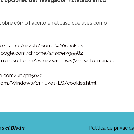
as opciones del navegador instalado en su
 sobre cómo hacerlo en el caso que uses como
mozilla.org/es/kb/Borrar%20cookies
t.google.com/chrome/answer/95582
s.microsoft.com/es-es/windows7/how-to-manage-
ple.com/kb/ph5042
a.com/Windows/11.50/es-ES/cookies.html
as el Diván
Política de privacid